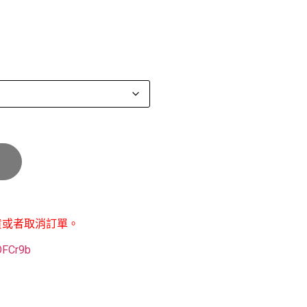
貨或者取消訂單。
POFCr9b