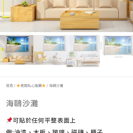
首頁
/
老闆私心推薦
/ 海鷗沙灘
海鷗沙灘
可貼於任何平整表面上
例:油漆、木板、玻璃、磁磚、櫃子