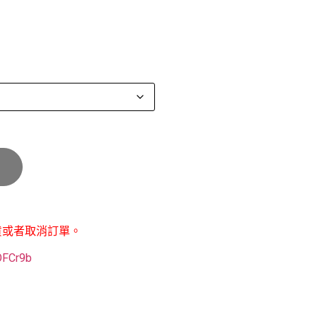
貨或者取消訂單。
POFCr9b