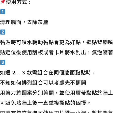
使用方式 :
清理牆面，去除灰塵
黏貼時可噴水輔助黏貼會更為好貼，壁貼背膠噴
貼定位後使用刮板或者卡片將水刮出，氣泡隨
如遇 2 – 3 款需組合在同個牆面黏貼時，
不知如何排列組合可以考慮先不撕開
用剪刀將圖案分別剪開，並使用膠帶黏貼於牆
可避免貼牆上後一直重複撕貼的困擾。
如還有些許氣泡可使用刀片戳一小洞，將其空