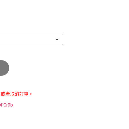
貨或者取消訂單。
POFCr9b