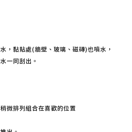
水，黏貼處(牆壁、玻璃、磁磚)也噴水，
著水一同刮出。
上稍微排列組合在喜歡的位置
氣推出。