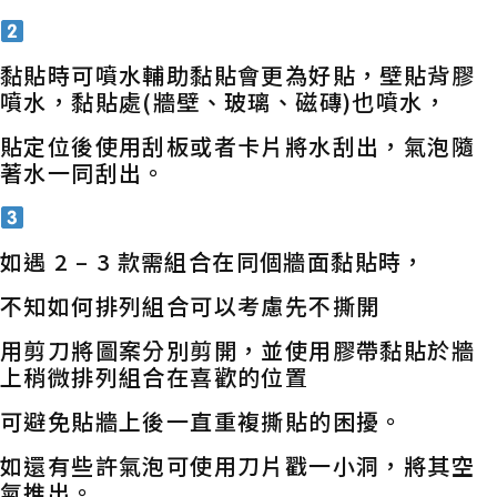
黏貼時可噴水輔助黏貼會更為好貼，壁貼背膠
噴水，黏貼處(牆壁、玻璃、磁磚)也噴水，
貼定位後使用刮板或者卡片將水刮出，氣泡隨
著水一同刮出。
如遇 2 – 3 款需組合在同個牆面黏貼時，
不知如何排列組合可以考慮先不撕開
用剪刀將圖案分別剪開，並使用膠帶黏貼於牆
上稍微排列組合在喜歡的位置
可避免貼牆上後一直重複撕貼的困擾。
如還有些許氣泡可使用刀片戳一小洞，將其空
氣推出。