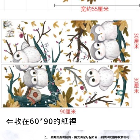
⇐收在60*90的紙裡