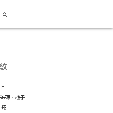
木紋
上
、磁磚、櫃子
/ 捲