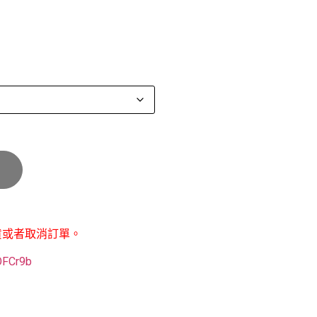
貨或者取消訂單。
POFCr9b