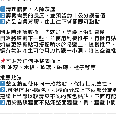
清理牆面，去除灰塵
剪裁需要的長度，並預留約十公分誤差值
產品自帶背膠，由上往下撕開即可黏貼
剛貼時建議膜撕一些就好，等最上沿對齊後
開始將膜撕下一些，並使用刮板推平，再撕再
如需更好撕貼可搭配噴水於牆壁上，慢慢推平
還有氣泡產生可使用刀片戳一小洞，將其空氣
可貼於任何平整表面上
例:油漆、木板、玻璃、磁磚、櫃子等等
推薦貼法 :
整面牆面使用同一款黏貼 ，保持其完整性。
.可混搭兩個顏色，把牆面分成上下兩部分或
建議上半部以較清爽不亂的顏色黏貼，下面可
用於點綴牆面不貼滿整面牆壁，例 : 牆壁
——————————————————————————