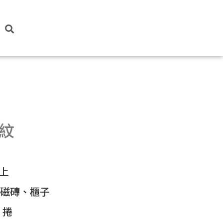
條紋
上
、磁磚、櫃子
/ 捲