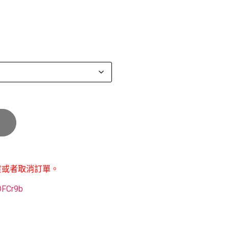
貨或者取消訂單。
POFCr9b