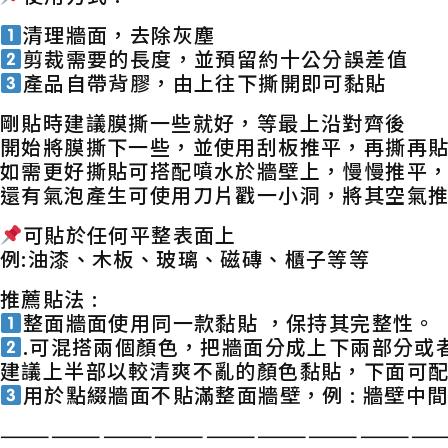
清理牆面，去除灰塵
剪裁需要的長度，並預留約十公分誤差值
產品自帶背膠，由上往下撕開即可黏貼
剛貼時建議膜撕一些就好，等最上沿對齊後
開始將膜撕下一些，並使用刮板推平，再撕再
如需更好撕貼可搭配噴水於牆壁上，慢慢推平
還有氣泡產生可使用刀片戳一小洞，將其空氣
可貼於任何平整表面上
例:油漆、木板、玻璃、磁磚、櫃子等等
推薦貼法 :
整面牆面使用同一款黏貼 ，保持其完整性。
.可混搭兩個顏色，把牆面分成上下兩部分或
建議上半部以較清爽不亂的顏色黏貼，下面可
用於點綴牆面不貼滿整面牆壁，例 : 牆壁
——————————————————————————