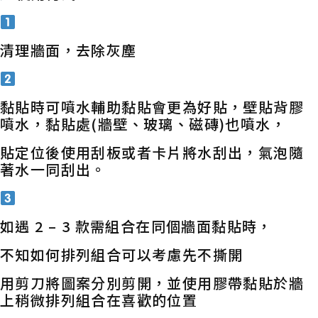
清理牆面，去除灰塵
黏貼時可噴水輔助黏貼會更為好貼，壁貼背膠
噴水，黏貼處(牆壁、玻璃、磁磚)也噴水，
貼定位後使用刮板或者卡片將水刮出，氣泡隨
著水一同刮出。
如遇 2 – 3 款需組合在同個牆面黏貼時，
不知如何排列組合可以考慮先不撕開
用剪刀將圖案分別剪開，並使用膠帶黏貼於牆
上稍微排列組合在喜歡的位置