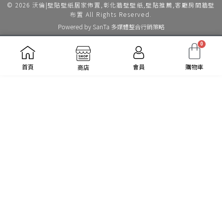
© 2026 沃倫|壁貼壁紙居家佈置,彰化牆壁壁紙,壁貼推薦,客廳房間牆壁
布置 All Rights Reserved.
Powered by
SanTa 多媒體整合行銷策略
0
會員
購物車
首頁
商店