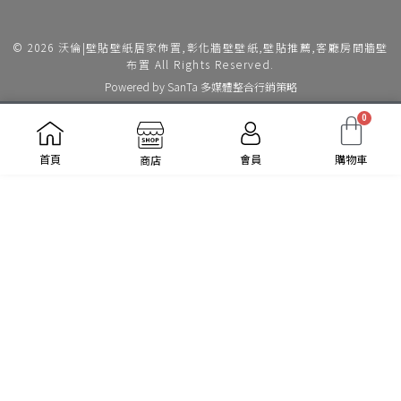
© 2026 沃倫|壁貼壁紙居家佈置,彰化牆壁壁紙,壁貼推薦,客廳房間牆壁
布置 All Rights Reserved.
Powered by
SanTa 多媒體整合行銷策略
0
會員
購物車
首頁
商店