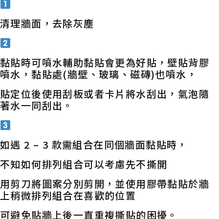
清理牆面，去除灰塵
黏貼時可噴水輔助黏貼會更為好貼，壁貼背膠
噴水，黏貼處(牆壁、玻璃、磁磚)也噴水，
貼定位後使用刮板或者卡片將水刮出，氣泡隨
著水一同刮出。
如遇 2 – 3 款需組合在同個牆面黏貼時，
不知如何排列組合可以考慮先不撕開
用剪刀將圖案分別剪開，並使用膠帶黏貼於牆
上稍微排列組合在喜歡的位置
可避免貼牆上後一直重複撕貼的困擾。