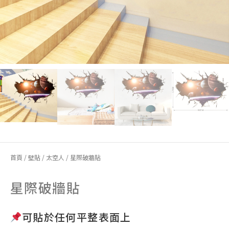
首頁
/
壁貼
/
太空人
/ 星際破牆貼
星際破牆貼
可貼於任何平整表面上