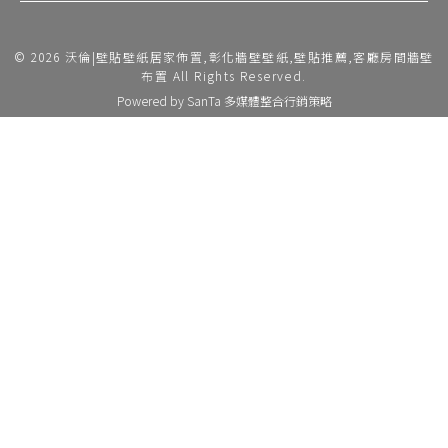
© 2026 沃倫|壁貼壁紙居家佈置,彰化牆壁壁紙,壁貼推薦,客廳房間牆壁
布置 All Rights Reserved.
Powered by
SanTa 多媒體整合行銷策略