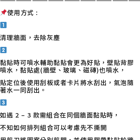
使用方式 :
清理牆面，去除灰塵
黏貼時可噴水輔助黏貼會更為好貼，壁貼背膠
噴水，黏貼處(牆壁、玻璃、磁磚)也噴水，
貼定位後使用刮板或者卡片將水刮出，氣泡隨
著水一同刮出。
如遇 2 – 3 款需組合在同個牆面黏貼時，
不知如何排列組合可以考慮先不撕開
用剪刀將圖案分別剪開，並使用膠帶黏貼於牆