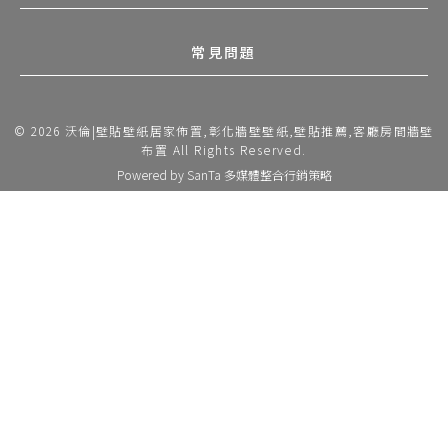
常見問題
© 2026 沃倫|壁貼壁紙居家佈置,彰化牆壁壁紙,壁貼推薦,客廳房間牆壁
布置 All Rights Reserved.
Powered by
SanTa 多媒體整合行銷策略