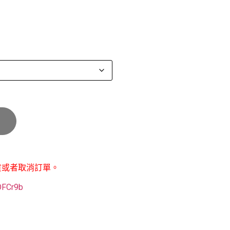
貨或者取消訂單。
POFCr9b