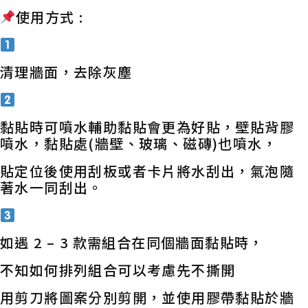
使用方式 :
清理牆面，去除灰塵
黏貼時可噴水輔助黏貼會更為好貼，壁貼背膠
噴水，黏貼處(牆壁、玻璃、磁磚)也噴水，
貼定位後使用刮板或者卡片將水刮出，氣泡隨
著水一同刮出。
如遇 2 – 3 款需組合在同個牆面黏貼時，
不知如何排列組合可以考慮先不撕開
用剪刀將圖案分別剪開，並使用膠帶黏貼於牆