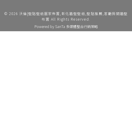
© 2026 沃倫|壁貼壁紙居家佈置,彰化牆壁壁紙,壁貼推薦,客廳房間牆壁
布置 All Rights Reserved.
Powered by
SanTa 多媒體整合行銷策略