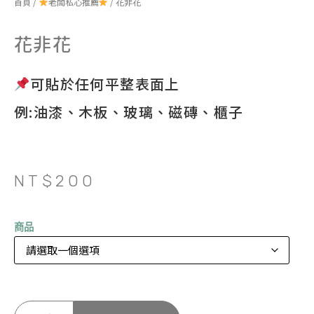
首頁
/
老闆私心推薦
/ 花非花
花非花
可貼於任何平整表面上
例:油漆、木板、玻璃、磁磚、櫃子
NT$
200
商品