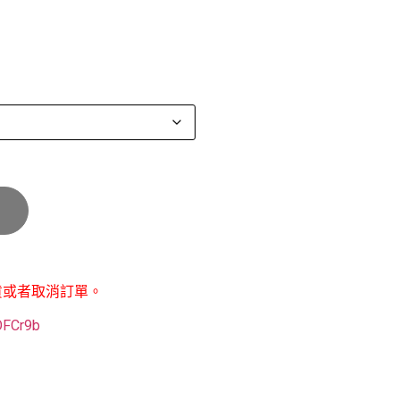
貨或者取消訂單。
POFCr9b