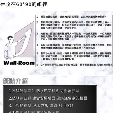
⇐收在60*90的紙裡