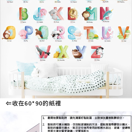
⇐收在60*90的紙裡