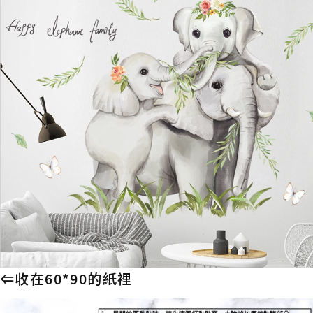
⇐收在60*90的紙裡