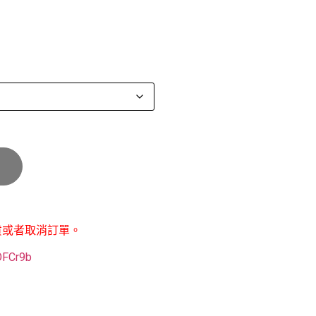
貨或者取消訂單。
POFCr9b